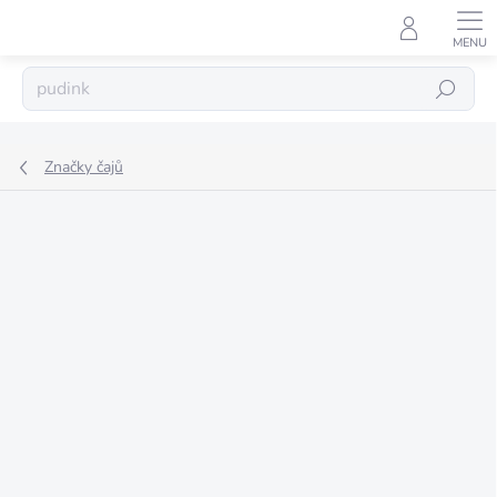
Přejít
na
obsah
Hledat
Značky čajů