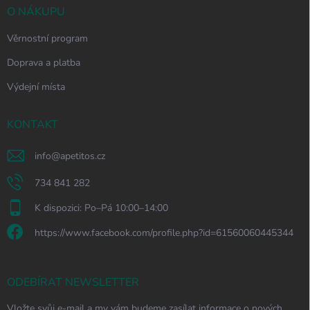
O NÁKUPU
Věrnostní program
Doprava a platba
Výdejní místa
KONTAKT
info
@
apetitos.cz
734 841 282
K dispozici: Po–Pá 10:00–14:00
https://www.facebook.com/profile.php?id=61560060445344
ODEBÍRAT NEWSLETTER
Vložte svůj e-mail a my vám budeme zasílat informace o nových