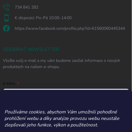
734 841 282
K dispozici: Po–Pá 10:00–14:00
https://www.facebook.com/profile.php?id=61560060445344
ODEBÍRAT NEWSLETTER
Vložte svůj e-mail a my vám budeme zasílat informace o nových
produktech na našem e-shopu.
E-MAIL
Používáme cookies, abychom Vám umožnili pohodlné
Vložením e-mailu souhlasíte s
podmínkami ochrany osobních údajů
prohlížení webu a díky analýze provozu webu neustále
Přihlásit se
zlepšovali jeho funkce, výkon a použitelnost.