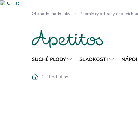
Přejít
Obchodní podmínky
Podmínky ochrany osobních ú
na
obsah
SUCHÉ PLODY
SLADKOSTI
NÁPOJ
Domů
Pochutiny