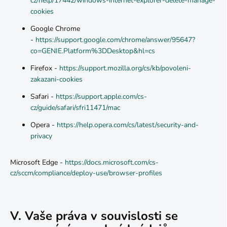
cz/help/17442/windows-internet-explorer-delete-manage-
cookies
Google Chrome
-
https://support.google.com/chrome/answer/95647?
co=GENIE.Platform%3DDesktop&hl=cs
Firefox -
https://support.mozilla.org/cs/kb/povoleni-
zakazani-cookies
Safari -
https://support.apple.com/cs-
cz/guide/safari/sfri11471/mac
Opera -
https://help.opera.com/cs/latest/security-and-
privacy
Microsoft Edge -
https://docs.microsoft.com/cs-
cz/sccm/compliance/deploy-use/browser-profiles
V. Vaše práva v souvislosti se