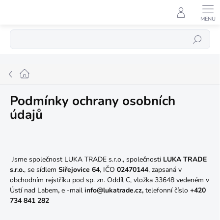
Přejít
na
obsah
Hledat
Domů
Podmínky ochrany osobních
údajů
Jsme společnost LUKA TRADE s.r.o.,
společnosti
LUKA TRADE
s.r.o.
, se sídlem
Siřejovice 64
, IČO
02470144
, zapsaná v
obchodním rejstříku pod sp. zn.
Oddíl C, vložka 33648 vedeném v
Ústí nad Labem
,
e
-mail
info@lukatrade.cz,
telefonní číslo
+420
734 841 282