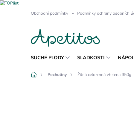
Přejít
Obchodní podmínky
Podmínky ochrany osobních ú
na
obsah
SUCHÉ PLODY
SLADKOSTI
NÁPOJ
Domů
Pochutiny
Žitná celozrnná vřetena 350g