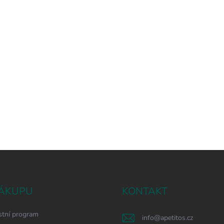
ÁKUPU
KONTAKT
stní program
info
@
apetitos.cz