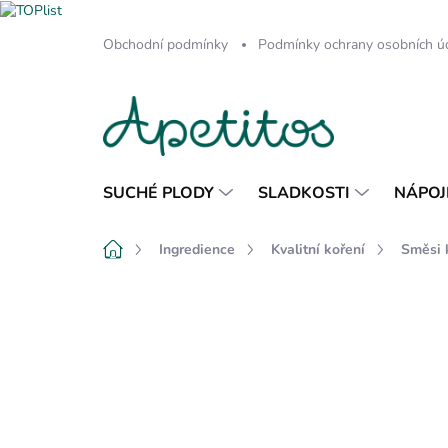
Přejít
Obchodní podmínky
Podmínky ochrany osobních ú
na
obsah
SUCHÉ PLODY
SLADKOSTI
NÁPOJ
Domů
Ingredience
Kvalitní koření
Směsi 