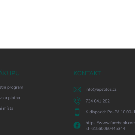
ÁKUPU
KONTAKT
stní program
info
@
apetitos.cz
a a platba
734 841 282
í místa
K dispozici: Po–Pá 10:00–
https://www.facebook.com
id=61560060445344