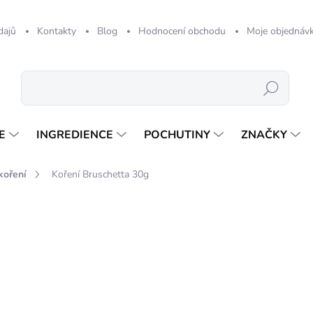
dajů
Kontakty
Blog
Hodnocení obchodu
Moje objednáv
Hledat
E
INGREDIENCE
POCHUTINY
ZNAČKY
koření
Koření Bruschetta 30g