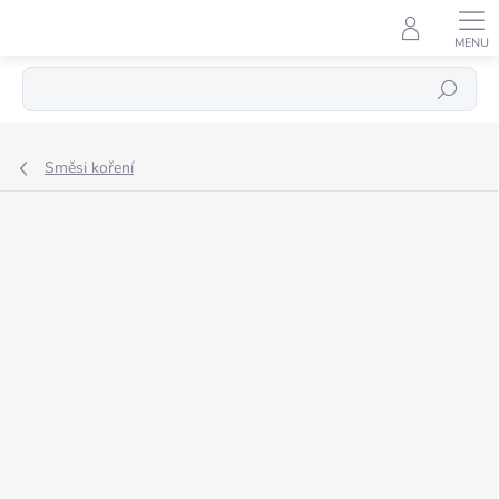
Přejít
na
obsah
Hledat
Směsi koření