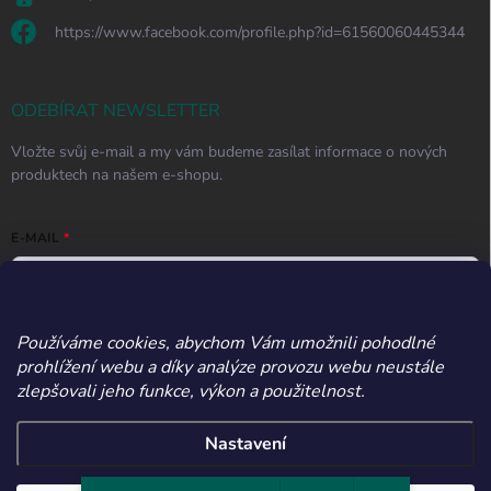
https://www.facebook.com/profile.php?id=61560060445344
ODEBÍRAT NEWSLETTER
Vložte svůj e-mail a my vám budeme zasílat informace o nových
produktech na našem e-shopu.
E-MAIL
Používáme cookies, abychom Vám umožnili pohodlné
Vložením e-mailu souhlasíte s
podmínkami ochrany osobních údajů
prohlížení webu a díky analýze provozu webu neustále
Přihlásit se
zlepšovali jeho funkce, výkon a použitelnost.
Nastavení
Copyright 2026
Apetitos
. Všechna práva vyhrazena.
Upravit nastavení