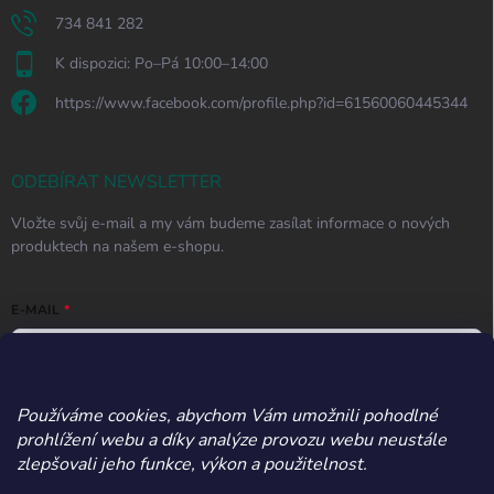
734 841 282
K dispozici: Po–Pá 10:00–14:00
https://www.facebook.com/profile.php?id=61560060445344
ODEBÍRAT NEWSLETTER
Vložte svůj e-mail a my vám budeme zasílat informace o nových
produktech na našem e-shopu.
E-MAIL
Používáme cookies, abychom Vám umožnili pohodlné
Vložením e-mailu souhlasíte s
podmínkami ochrany osobních údajů
prohlížení webu a díky analýze provozu webu neustále
Přihlásit se
zlepšovali jeho funkce, výkon a použitelnost.