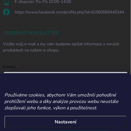
K dispozici: Po–Pá 10:00–14:00
https://www.facebook.com/profile.php?id=61560060445344
ODEBÍRAT NEWSLETTER
Vložte svůj e-mail a my vám budeme zasílat informace o nových
produktech na našem e-shopu.
E-MAIL
Používáme cookies, abychom Vám umožnili pohodlné
Vložením e-mailu souhlasíte s
podmínkami ochrany osobních údajů
prohlížení webu a díky analýze provozu webu neustále
Přihlásit se
zlepšovali jeho funkce, výkon a použitelnost.
Nastavení