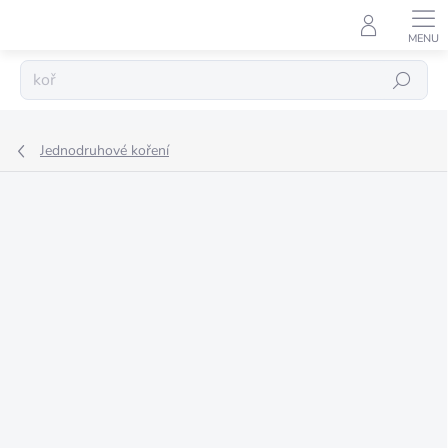
Přejít
na
obsah
Hledat
Jednodruhové koření