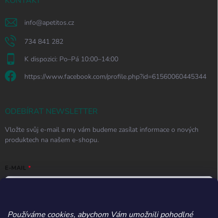
KONTAKT
info
@
apetitos.cz
734 841 282
K dispozici: Po–Pá 10:00–14:00
https://www.facebook.com/profile.php?id=61560060445344
ODEBÍRAT NEWSLETTER
Vložte svůj e-mail a my vám budeme zasílat informace o nových
produktech na našem e-shopu.
E-MAIL
Používáme cookies, abychom Vám umožnili pohodlné
Vložením e-mailu souhlasíte s
podmínkami ochrany osobních údajů