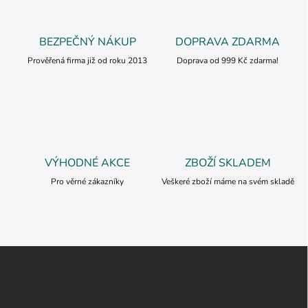
BEZPEČNÝ NÁKUP
DOPRAVA ZDARMA
Prověřená firma již od roku 2013
Doprava od 999 Kč zdarma!
VÝHODNÉ AKCE
ZBOŽÍ SKLADEM
Pro věrné zákazníky
Veškeré zboží máme na svém skladě
Z
á
p
a