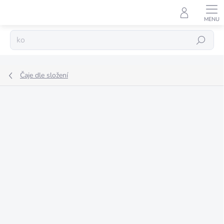
Přejít
na
obsah
Hledat
Čaje dle složení