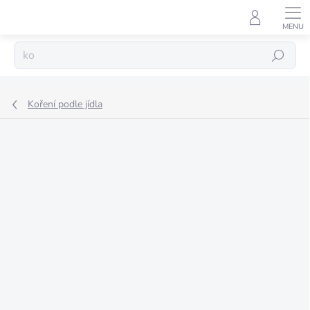
Přejít
na
obsah
Hledat
Koření podle jídla