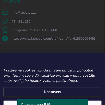
KONTAKT
info
@
apetitos.cz
734 841 282
K dispozici: Po–Pá 10:00–14:00
https://www.facebook.com/profile.php?id=61560060445344
ODEBÍRAT NEWSLETTER
Přihl
Používáme cookies, abychom Vám umožnili pohodlné
se
prohlížení webu a díky analýze provozu webu neustále
zlepšovali jeho funkce, výkon a použitelnost.
Vložením e-mailu souhlasíte s
podmínkami ochrany osobních údajů
Nastavení
Copyright 2026
Apetitos
. Všechna práva vyhrazena.
Upravit nastavení
Chcete slevu 5 %