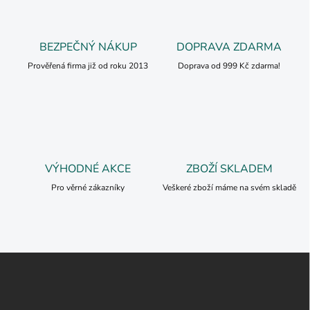
BEZPEČNÝ NÁKUP
DOPRAVA ZDARMA
Prověřená firma již od roku 2013
Doprava od 999 Kč zdarma!
VÝHODNÉ AKCE
ZBOŽÍ SKLADEM
Pro věrné zákazníky
Veškeré zboží máme na svém skladě
Z
á
p
a