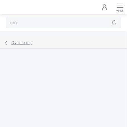
Přejít
na
obsah
Hledat
Ovocné čaje