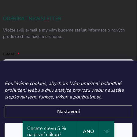
ODEBÍRAT NEWSLETTER
Vložte svůj e-mail a my vám budeme zasílat informace o nových
produktech na našem e-shopu.
E-MAIL
Používáme cookies, abychom Vám umožnili pohodlné
Vložením e-mailu souhlasíte s
podmínkami ochrany osobních údajů
prohlížení webu a díky analýze provozu webu neustále
Přihlásit se
zlepšovali jeho funkce, výkon a použitelnost.
Nastavení
Copyright 2026
Apetitos
. Všechna práva vyhrazena.
Upravit nastavení
Chcete slevu 5 %
cookies
Souhlasím
ANO
NE
na první nákup?