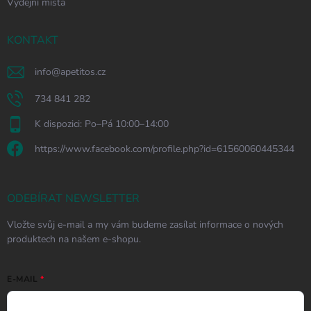
Výdejní místa
KONTAKT
info
@
apetitos.cz
734 841 282
K dispozici: Po–Pá 10:00–14:00
https://www.facebook.com/profile.php?id=61560060445344
ODEBÍRAT NEWSLETTER
Vložte svůj e-mail a my vám budeme zasílat informace o nových
produktech na našem e-shopu.
E-MAIL