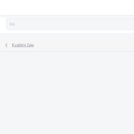
Přejít
na
obsah
Kvalitní čaje