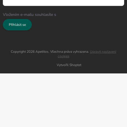
Vložením e-mailu souhlasíte s
podmínkami ochrany osobních údajů
Přihlásit se
Copyright 2026
Apetitos
. Všechna práva vyhrazena.
Upravit nastavení
cookies
Vytvořil Shoptet