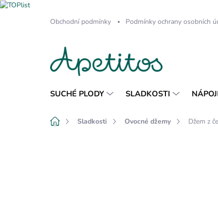
Přejít
Obchodní podmínky
Podmínky ochrany osobních ú
na
obsah
SUCHÉ PLODY
SLADKOSTI
NÁPOJ
Domů
Sladkosti
Ovocné džemy
Džem z če