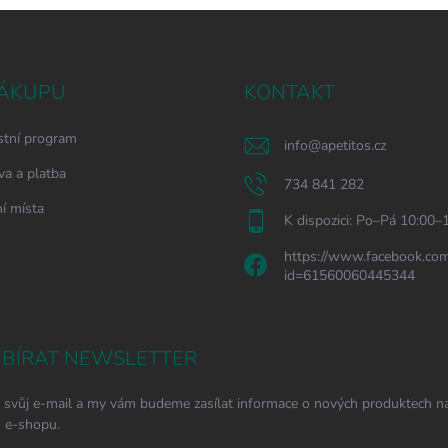
ÁKUPU
KONTAKT
stní program
info
@
apetitos.cz
a a platba
734 841 282
í místa
K dispozici: Po–Pá 10:00–
https://www.facebook.com
id=61560060445344
BÍRAT NEWSLETTER
 svůj e-mail a my vám budeme zasílat informace o nových produktech n
 e-shopu.