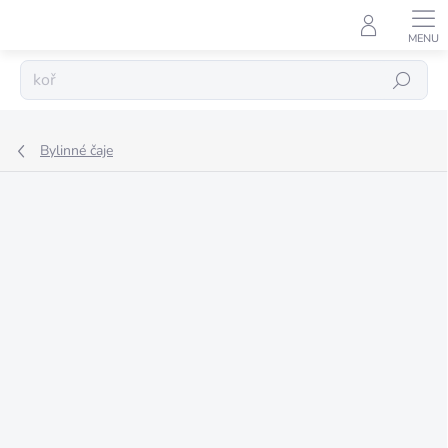
Přejít
na
obsah
Hledat
Bylinné čaje