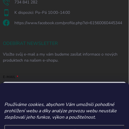
734 841 282
K dispozici: Po–Pá 10:00–14:00
https://www.facebook.com/profile.php?id=61560060445344
ODEBÍRAT NEWSLETTER
Vložte svůj e-mail a my vám budeme zasílat informace o nových
produktech na našem e-shopu.
E-MAIL
Používáme cookies, abychom Vám umožnili pohodlné
Vložením e-mailu souhlasíte s
podmínkami ochrany osobních údajů
prohlížení webu a díky analýze provozu webu neustále
Přihlásit se
zlepšovali jeho funkce, výkon a použitelnost.