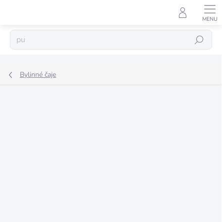
Přejít
na
obsah
Hledat
Bylinné čaje