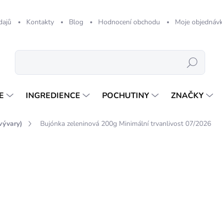
dajů
Kontakty
Blog
Hodnocení obchodu
Moje objednáv
Hledat
E
INGREDIENCE
POCHUTINY
ZNAČKY
vývary)
Bujónka zeleninová 200g Minimální trvanlivost 07/2026