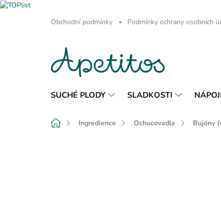
Přejít
Obchodní podmínky
Podmínky ochrany osobních ú
na
obsah
SUCHÉ PLODY
SLADKOSTI
NÁPOJ
Domů
Ingredience
Ochucovadla
Bujóny (