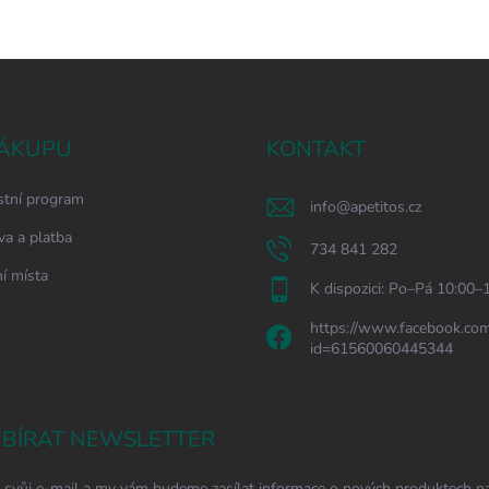
ÁKUPU
KONTAKT
stní program
info
@
apetitos.cz
a a platba
734 841 282
í místa
K dispozici: Po–Pá 10:00–
https://www.facebook.com
id=61560060445344
BÍRAT NEWSLETTER
 svůj e-mail a my vám budeme zasílat informace o nových produktech n