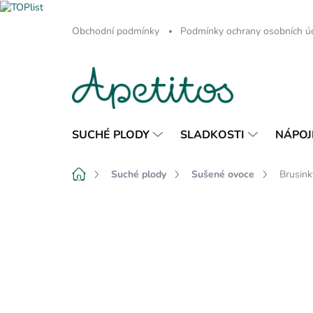
Přejít
Obchodní podmínky
Podmínky ochrany osobních ú
na
obsah
SUCHÉ PLODY
SLADKOSTI
NÁPOJ
Domů
Suché plody
Sušené ovoce
Brusink