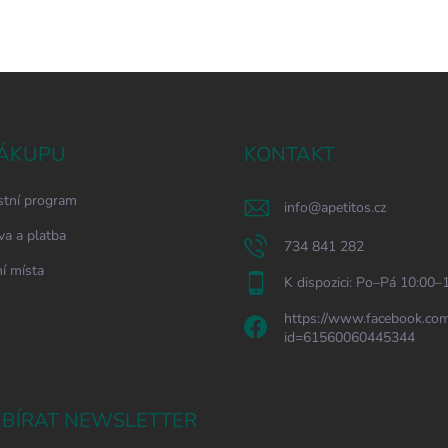
ÁKUPU
KONTAKT
stní program
info
@
apetitos.cz
a a platba
734 841 282
í místa
K dispozici: Po–Pá 10:00–
https://www.facebook.com
id=61560060445344
BÍRAT NEWSLETTER