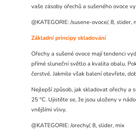
vaše zásoby ořechů a sušeného ovoce vyd
@KATEGORIE: /susene-ovoce/, 8, slider, 
Základní principy skladování
Ořechy a sušené ovoce mají tendenci vydrž
přímé sluneční světlo a kvalita obalu. P
čerstvé. Jakmile však balení otevřete, dob
Nejlepší způsob, jak skladovat ořechy a 
25 °C. Ujistěte se, že jsou uloženy v nád
vnějšími vlivy.
@KATEGORIE: /orechy/, 8, slider, mix