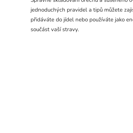
Správné skladování ořechů a sušeného ovo
jednoduchých pravidel a tipů můžete zaji
přidáváte do jídel nebo používáte jako e
součást vaší stravy.