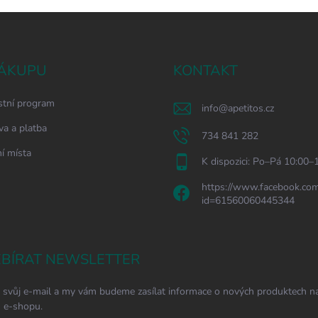
ÁKUPU
KONTAKT
stní program
info
@
apetitos.cz
a a platba
734 841 282
í místa
K dispozici: Po–Pá 10:00–
https://www.facebook.com
id=61560060445344
BÍRAT NEWSLETTER
 svůj e-mail a my vám budeme zasílat informace o nových produktech n
 e-shopu.