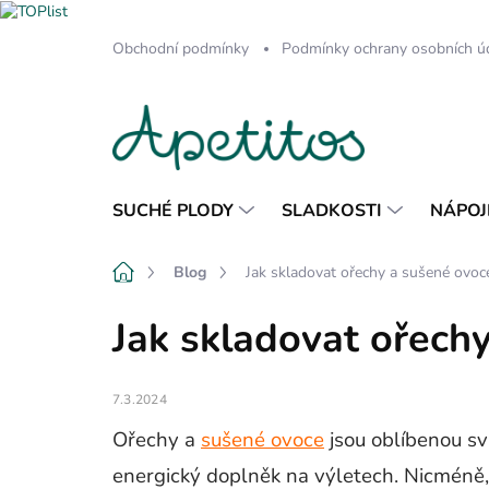
Přejít
Obchodní podmínky
Podmínky ochrany osobních ú
na
obsah
SUCHÉ PLODY
SLADKOSTI
NÁPOJ
Domů
Blog
Jak skladovat ořechy a sušené ovoce
Jak skladovat ořechy
7.3.2024
Ořechy a
sušené ovoce
jsou oblíbenou sv
energický doplněk na výletech. Nicméně, 