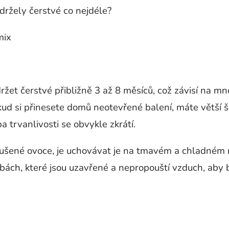
ržely čerstvé co nejdéle?
mix
et čerstvé přibližně 3 až 8 měsíců, což závisí na mnoh
okud si přinesete domů neotevřené balení, máte větší š
a trvanlivosti se obvykle zkrátí.
sušené ovoce, je uchovávat je na tmavém a chladném mí
obách, které jsou uzavřené a nepropouští vzduch, aby 