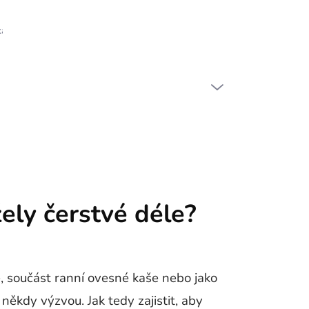
ka
PRÁZDNÝ KOŠÍK
NÁKUPNÍ
KOŠÍK
ely čerstvé déle?
, součást ranní ovesné kaše nebo jako
ěkdy výzvou. Jak tedy zajistit, aby