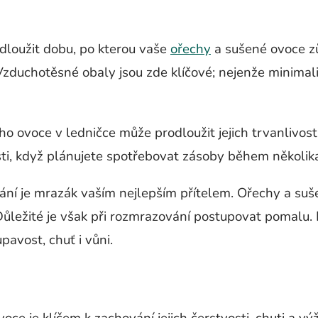
odloužit dobu, po kterou vaše
ořechy
a sušené ovoce zů
duchotěsné obaly jsou zde klíčové; nejenže minimaliz
o ovoce v ledničce může prodloužit jejich trvanlivost 
sti, když plánujete spotřebovat zásoby během několik
ání je mrazák vaším nejlepším přítelem. Ořechy a s
. Důležité je však při rozmrazování postupovat pomalu. 
pavost, chuť i vůni.