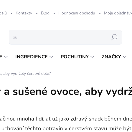
dajů
Kontakty
Blog
Hodnocení obchodu
Moje objednáv
Hledat
E
INGREDIENCE
POCHUTINY
ZNAČKY
, aby vydržely čerstvé déle?
 a sušené ovoce, aby vydrž
ačinou mnoha lidí, ať už jako zdravý snack během dne
uchování těchto potravin v čerstvém stavu může být n