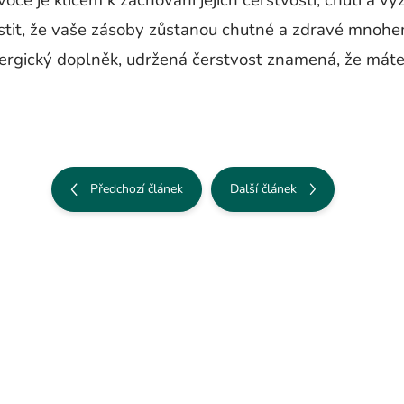
ce je klíčem k zachování jejich čerstvosti, chuti a 
stit, že vaše zásoby zůstanou chutné a zdravé mnohem 
nergický doplněk, udržená čerstvost znamená, že máte
Předchozí článek
Další článek