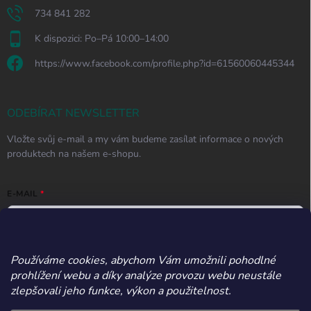
734 841 282
K dispozici: Po–Pá 10:00–14:00
https://www.facebook.com/profile.php?id=61560060445344
ODEBÍRAT NEWSLETTER
Vložte svůj e-mail a my vám budeme zasílat informace o nových
produktech na našem e-shopu.
E-MAIL
Používáme cookies, abychom Vám umožnili pohodlné
Vložením e-mailu souhlasíte s
podmínkami ochrany osobních údajů
prohlížení webu a díky analýze provozu webu neustále
Přihlásit se
zlepšovali jeho funkce, výkon a použitelnost.