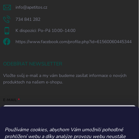
info
@
apetitos.cz
734 841 282
K dispozici: Po–Pá 10:00–14:00
https://www.facebook.com/profile.php?id=61560060445344
ODEBÍRAT NEWSLETTER
Vložte svůj e-mail a my vám budeme zasílat informace o nových
produktech na našem e-shopu.
E-MAIL
Používáme cookies, abychom Vám umožnili pohodlné
Vložením e-mailu souhlasíte s
podmínkami ochrany osobních údajů
prohlížení webu a díky analýze provozu webu neustále