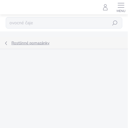
Přejít
na
obsah
Hledat
Rostlinné pomazánky