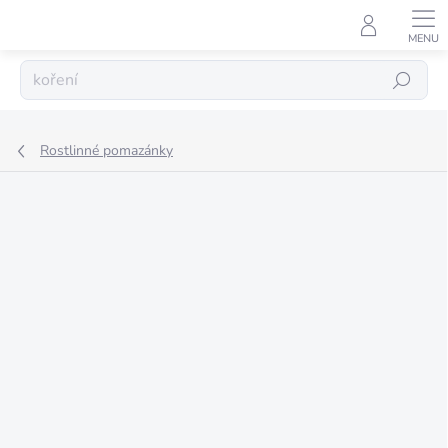
Přejít
na
obsah
Hledat
Rostlinné pomazánky