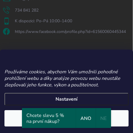
734 841 282
K dispozici: Po–Pá 10:00–14:00
https://www.facebook.com/profile.php?id=61560060445344
ODEBÍRAT NEWSLETTER
Přihl
Používáme cookies, abychom Vám umožnili pohodlné
se
prohlížení webu a díky analýze provozu webu neustále
zlepšovali jeho funkce, výkon a použitelnost.
Vložením e-mailu souhlasíte s
podmínkami ochrany osobních údajů
Nastavení
Copyright 2026
Apetitos
. Všechna práva vyhrazena.
Upravit nastavení
Chcete slevu 5 %
cookies
Souhlasím
ANO
NE
na první nákup?
Vytvořil Shoptet