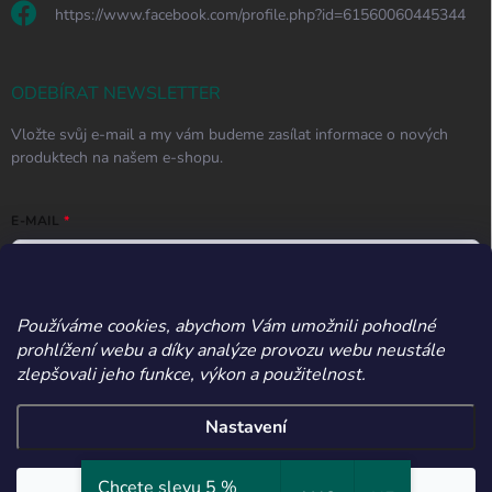
https://www.facebook.com/profile.php?id=61560060445344
ODEBÍRAT NEWSLETTER
Vložte svůj e-mail a my vám budeme zasílat informace o nových
produktech na našem e-shopu.
E-MAIL
Používáme cookies, abychom Vám umožnili pohodlné
Vložením e-mailu souhlasíte s
podmínkami ochrany osobních údajů
prohlížení webu a díky analýze provozu webu neustále
Přihlásit se
zlepšovali jeho funkce, výkon a použitelnost.
Nastavení
Copyright 2026
Apetitos
. Všechna práva vyhrazena.
Upravit nastavení
Chcete slevu 5 %
cookies